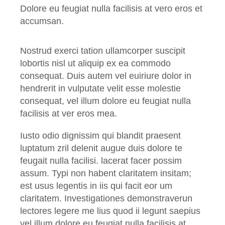
Dolore eu feugiat nulla facilisis at vero eros et
accumsan.
Nostrud exerci tation ullamcorper suscipit
lobortis nisl ut aliquip ex ea commodo
consequat. Duis autem vel euiriure dolor in
hendrerit in vulputate velit esse molestie
consequat, vel illum dolore eu feugiat nulla
facilisis at ver eros mea.
Iusto odio dignissim qui blandit praesent
luptatum zril delenit augue duis dolore te
feugait nulla facilisi. lacerat facer possim
assum. Typi non habent claritatem insitam;
est usus legentis in iis qui facit eor um
claritatem. Investigationes demonstraverun
lectores legere me lius quod ii legunt saepius
vel illum dolore eu feugiat nulla facilisis at